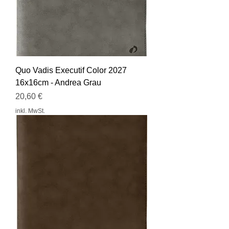
Quo Vadis Executif Color 2027
16x16cm - Andrea Grau
Preis
20,60 €
inkl. MwSt.