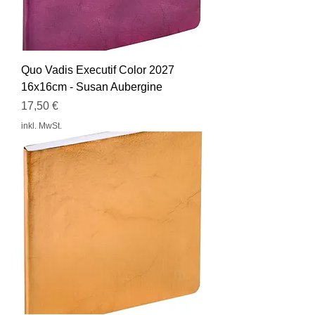
Quo Vadis Executif Color 2027
16x16cm - Susan Aubergine
Preis
17,50 €
inkl. MwSt.