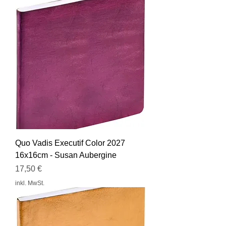
Quo Vadis Executif Color 2027
16x16cm - Susan Aubergine
Preis
17,50 €
inkl. MwSt.