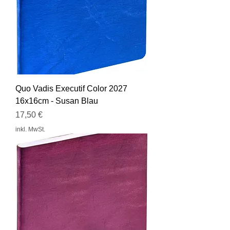
Quo Vadis Executif Color 2027
16x16cm - Susan Blau
Preis
17,50 €
inkl. MwSt.