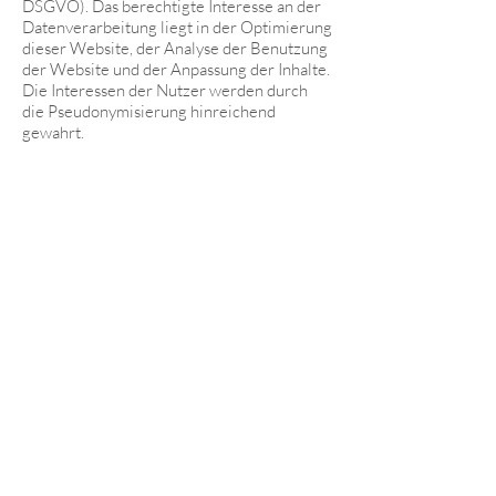
DSGVO). Das berechtigte Interesse an der
Datenverarbeitung liegt in der Optimierung
dieser Website, der Analyse der Benutzung
der Website und der Anpassung der Inhalte.
Die Interessen der Nutzer werden durch
die Pseudonymisierung hinreichend
gewahrt.
Google LLC. ist nach dem sog. Privacy
Shield zertifiziert (Listeneintrag
hier
) und
gewährleistet auf dieser Basis ein
angemessenes Datenschutzniveau. Die
gesendeten und mit Cookies,
Nutzerkennungen (z. B. User-ID) oder
Werbe-IDs verknüpften Daten werden nach
50 Monaten automatisch gelöscht. Die
Löschung von Daten, deren
Aufbewahrungsdauer erreicht ist, erfolgt
automatisch einmal im Monat.
Die Erfassung durch Google Analytics kann
verhindert werden, indem der
Seitenbesucher die Cookie-Einstellungen
für diese Website anpasst. Der Erfassung