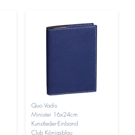
Quo Vadis
Minister 16x24cm
Kunstleder-Einband
Club Königsblau