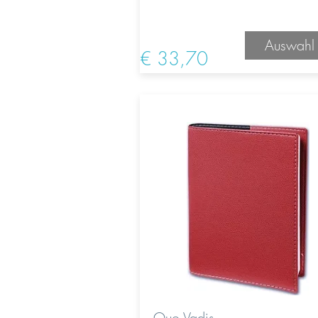
Auswahl
€ 33,70
Quo Vadis