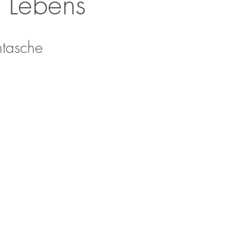
s Lebens
ntasche