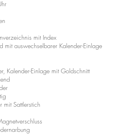
Uhr
en
verzeichnis mit Index
d mit auswechselbarer Kalender-Einlage
, Kalender-Einlage mit Goldschnitt
nzend
eder
tig
 mit Sattlerstich
Magnetverschluss
edernarbung