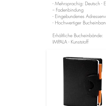
- Mehrsprachig: Deutsch - En
-- Fadenbindung
- Eingebundenes Adressenv
- Hochwertiger Bucheinban
Erhältliche Bucheinbände:
IMPALA - Kunststoff