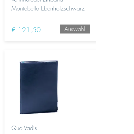
Montebello Ebenholzschwarz
Auswahl
€ 121,50
Quo Vadis