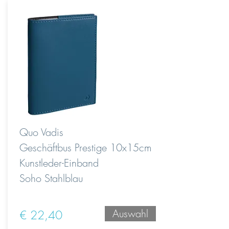
Quo Vadis
Geschäftbus Prestige 10x15cm
Kunstleder-Einband
Soho Stahlblau
Auswahl
€ 22,40