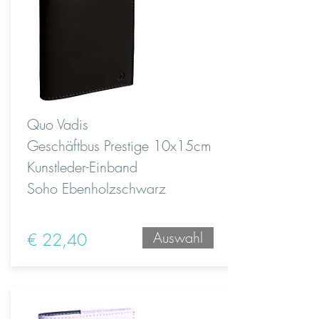
Quo Vadis
Geschäftbus Prestige 10x15cm
Kunstleder-Einband
Soho Ebenholzschwarz
Auswahl
€ 22,40