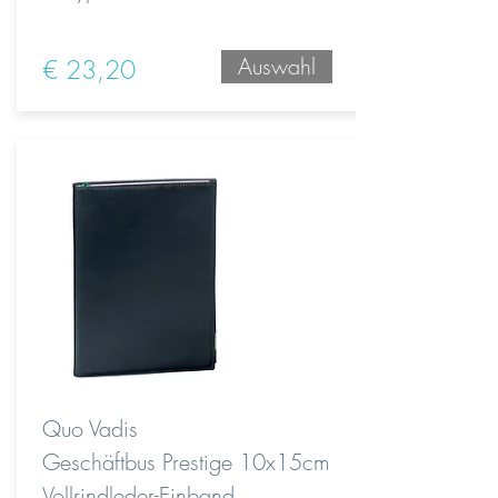
Auswahl
€ 23,20
Quo Vadis
Geschäftbus Prestige 10x15cm
Vollrindleder-Einband