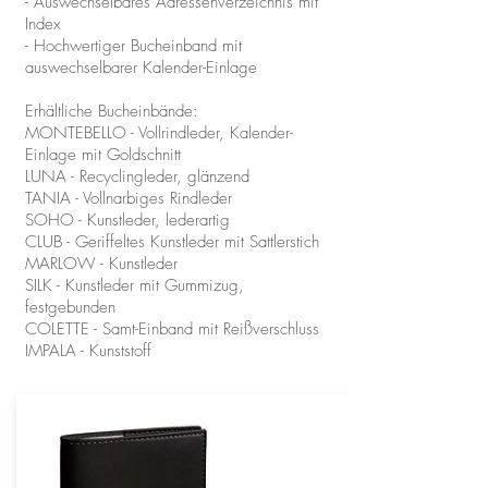
- Auswechselbares Adressenverzeichnis mit
Index
- Hochwertiger Bucheinband mit
auswechselbarer Kalender-Einlage
Erhältliche Bucheinbände:
MONTEBELLO - Vollrindleder, Kalender-
Einlage mit Goldschnitt
LUNA - Recyclingleder, glänzend
TANIA - Vollnarbiges Rindleder
SOHO - Kunstleder, lederartig
CLUB - Geriffeltes Kunstleder mit Sattlerstich
MARLOW - Kunstleder
SILK - Kunstleder mit Gummizug,
festgebunden
COLETTE - Samt-Einband mit Reißverschluss
IMPALA - Kunststoff