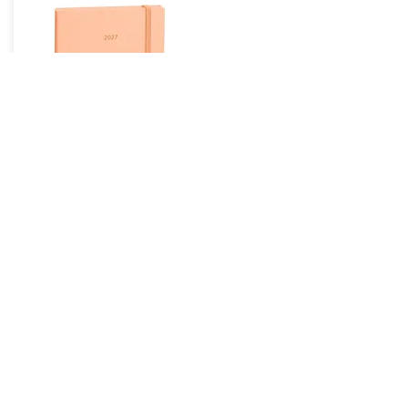
Quo Vadis
Daily 21 Color 15x21cm
Soft-Touch-Einband
Pastell Lachs
€ 18,70