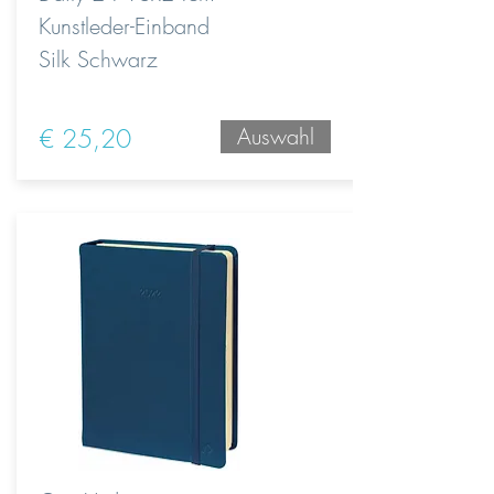
Kunstleder-Einband
Silk Schwarz
€ 25,20
Auswahl