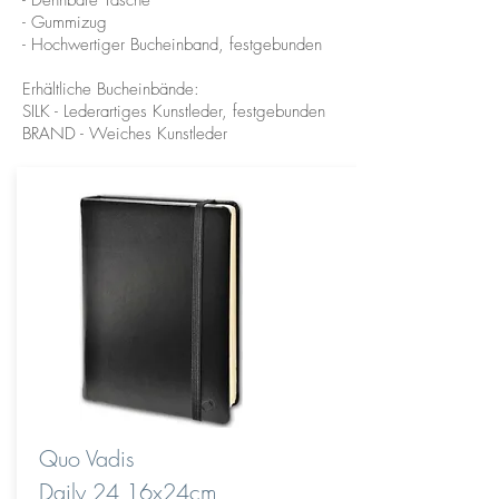
- Dehnbare Tasche
- Gummizug
- Hochwertiger Bucheinband, festgebunden
Erhältliche Bucheinbände:
SILK - Lederartiges Kunstleder, festgebunden
BRAND - Weiches Kunstleder
Quo Vadis
Daily 24 16x24cm