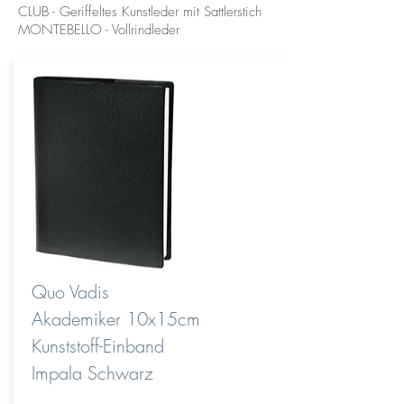
CLUB - Geriffeltes Kunstleder mit Sattlerstich
MONTEBELLO - Vollrindleder
Quo Vadis
Akademiker 10x15cm
Kunststoff-Einband
Impala Schwarz