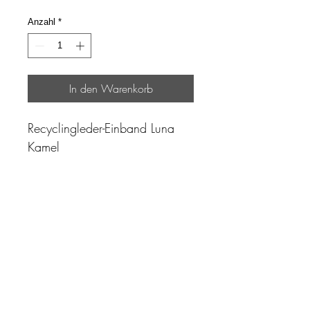
Anzahl
*
In den Warenkorb
Recyclingleder-Einband Luna
Kamel
"Zeit ist unser höchstes Gut.
Wohl dem, der sie richtig
einzusetzen versteht"