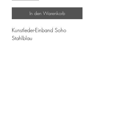
In den Warenkorb
Kunstleder-Einband Soho
Stahlblau
"Zeit ist unser höchstes Gut.
Wohl dem, der sie richtig
einzusetzen versteht"