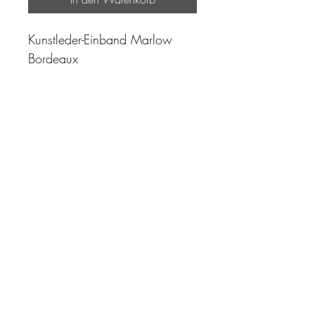
Kunstleder-Einband Marlow
Bordeaux
"Zeit ist unser höchstes Gut.
Wohl dem, der sie richtig
einzusetzen versteht"
Impressum
AGB