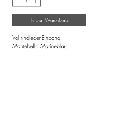
In den Warenkorb
Vollrindleder-Einband
Montebello Marineblau
"Zeit ist unser höchstes Gut.
Wohl dem, der sie richtig
einzusetzen versteht"