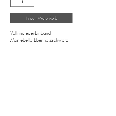
In den Warenkorb
Vollrindleder-Einband
Montebello Ebenholzschwarz
"Zeit ist unser höchstes Gut.
Wohl dem, der sie richtig
einzusetzen versteht"