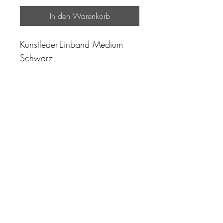
In den Warenkorb
Kunstleder-Einband Medium
Schwarz
"Zeit ist unser höchstes Gut.
Wohl dem, der sie richtig
einzusetzen versteht"
Impressum