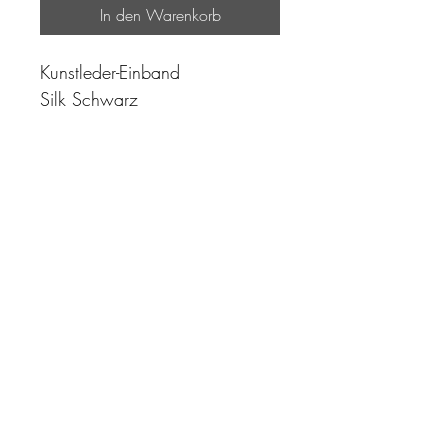
In den Warenkorb
Kunstleder-Einband
Silk Schwarz
"Zeit ist unser höchstes Gut.
Wohl dem, der sie richtig
einzusetzen versteht"
Impressum