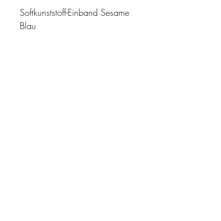
Softkunststoff-Einband Sesame
Blau
"Zeit ist unser höchstes Gut.
Wohl dem, der sie richtig
einzusetzen versteht"
Impressum
AGB
Datenschutz
Kontakt