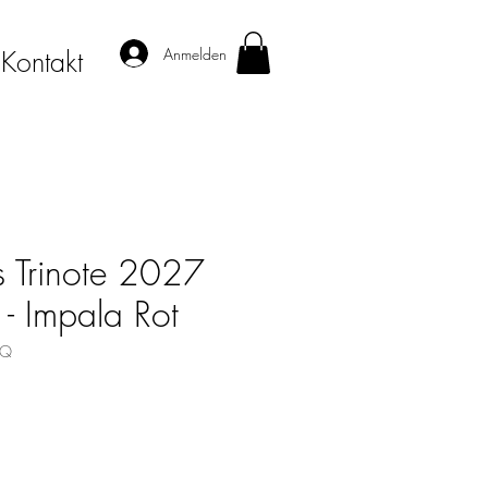
Anmelden
Kontakt
 Trinote 2027
- Impala Rot
5Q
s