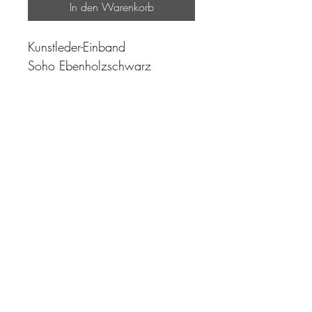
In den Warenkorb
Kunstleder-Einband
Soho Ebenholzschwarz
"Zeit ist unser höchstes Gut.
Wohl dem, der sie richtig
einzusetzen versteht"
Impressum
AGB