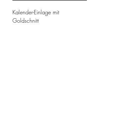
Kalender-Einlage mit
Goldschnitt
"Zeit ist unser höchstes Gut.
Wohl dem, der sie richtig
einzusetzen versteht"
Impressum
AGB
Datenschutz