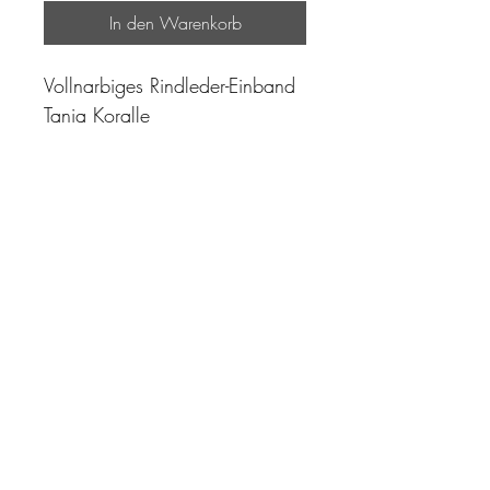
In den Warenkorb
Vollnarbiges Rindleder-Einband
Tania Koralle
"Zeit ist unser höchstes Gut.
Wohl dem, der sie richtig
einzusetzen versteht"
Impressum