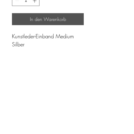
In den Warenkorb
Kunstleder-Einband Medium
Silber
"Zeit ist unser höchstes Gut.
Wohl dem, der sie richtig
einzusetzen versteht"