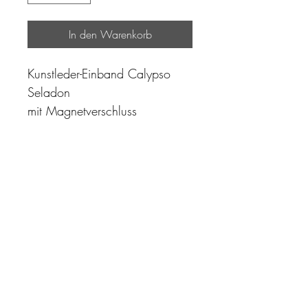
In den Warenkorb
Kunstleder-Einband Calypso
Seladon
mit Magnetverschluss
"Zeit ist unser höchstes Gut.
Wohl dem, der sie richtig
einzusetzen versteht"