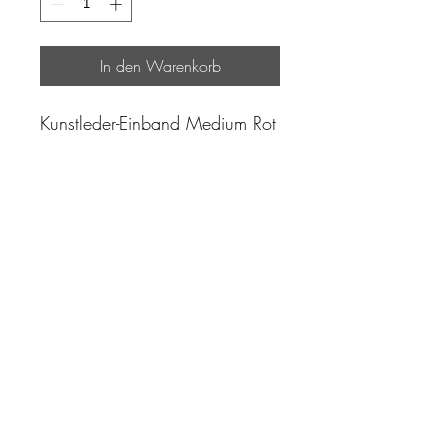
In den Warenkorb
Kunstleder-Einband Medium Rot
"Zeit ist unser höchstes Gut.
Wohl dem, der sie richtig
einzusetzen versteht"