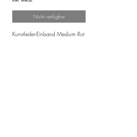
inkl. MwSt.
Nicht verfügbar
Kunstleder-Einband Medium Rot
"Zeit ist unser höchstes Gut.
Wohl dem, der sie richtig
einzusetzen versteht"
Impressum