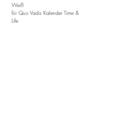
Weiß
für Quo Vadis Kalender Time &
Life
"Zeit ist unser höchstes Gut.
Wohl dem, der sie richtig
einzusetzen versteht"
Impressum