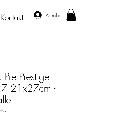
Anmelden
Kontakt
 Pre Prestige
7 21x27cm -
lle
64Q
is