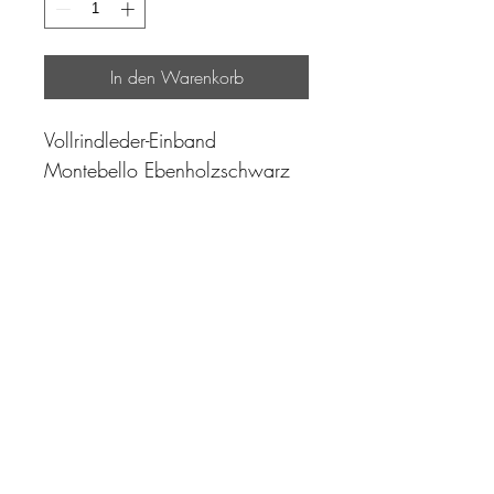
In den Warenkorb
Vollrindleder-Einband
Montebello Ebenholzschwarz
"Zeit ist unser höchstes Gut.
Wohl dem, der sie richtig
einzusetzen versteht"