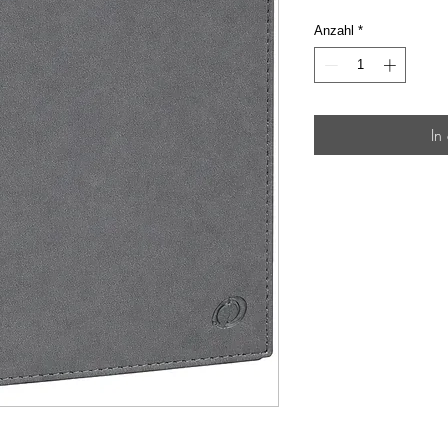
Anzahl
*
In