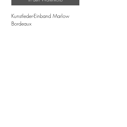
Kunstleder-Einband Marlow
Bordeaux
"Zeit ist unser höchstes Gut.
Wohl dem, der sie richtig
einzusetzen versteht"
Impressum
AGB