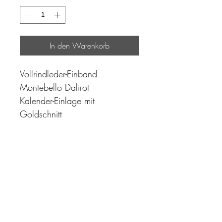
In den Warenkorb
Vollrindleder-Einband
Montebello Dalirot
Kalender-Einlage mit
Goldschnitt
"Zeit ist unser höchstes Gut.
Wohl dem, der sie richtig
einzusetzen versteht"