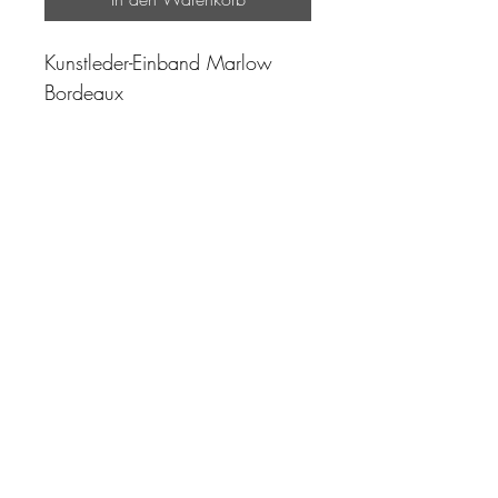
Kunstleder-Einband Marlow
Bordeaux
"Zeit ist unser höchstes Gut.
Wohl dem, der sie richtig
einzusetzen versteht"
Impressum
AGB