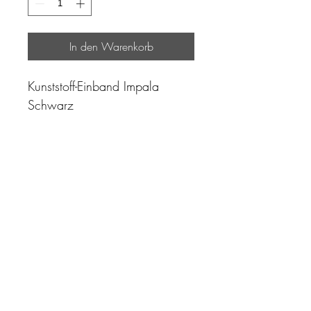
In den Warenkorb
Kunststoff-Einband Impala
Schwarz
"Zeit ist unser höchstes Gut.
Wohl dem, der sie richtig
einzusetzen versteht"