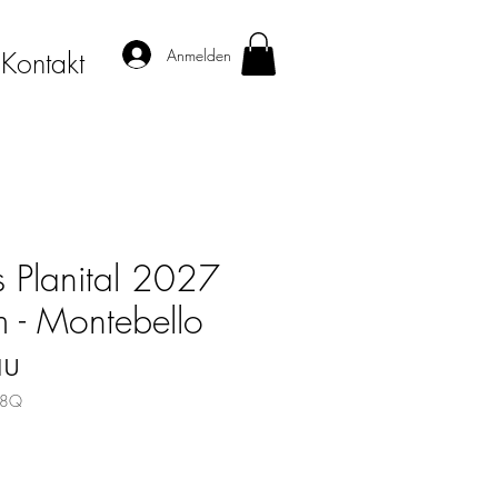
Anmelden
Kontakt
 Planital 2027
 - Montebello
au
88Q
is