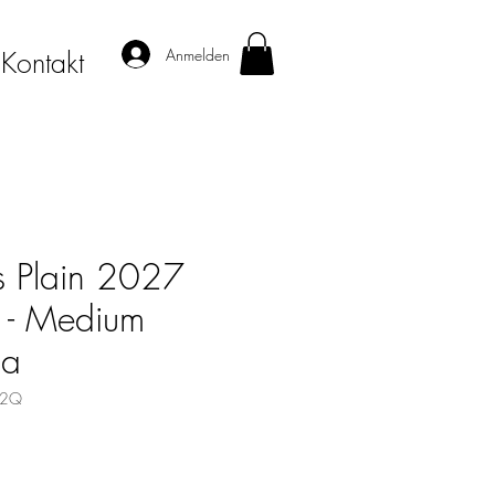
Anmelden
Kontakt
s Plain 2027
- Medium
sa
22Q
s