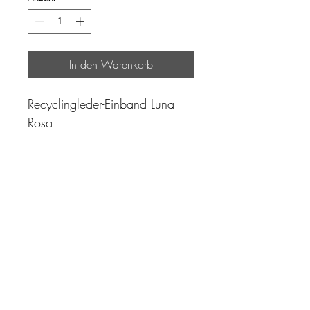
In den Warenkorb
Recyclingleder-Einband Luna
Rosa
"Zeit ist unser höchstes Gut.
Wohl dem, der sie richtig
einzusetzen versteht"