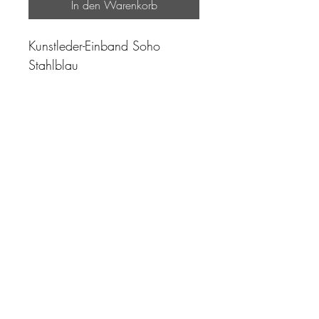
In den Warenkorb
Kunstleder-Einband Soho
Stahlblau
"Zeit ist unser höchstes Gut.
Wohl dem, der sie richtig
einzusetzen versteht"
Impressum
AGB