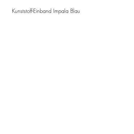
Kunststoff-Einband Impala Blau
"Zeit ist unser höchstes Gut.
Wohl dem, der sie richtig
einzusetzen versteht"
Impressum
AGB
Datenschutz
Kontakt