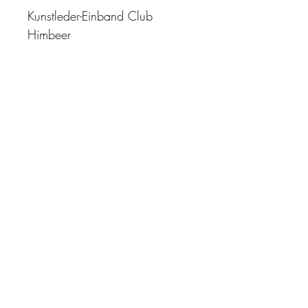
Kunstleder-Einband Club
Himbeer
"Zeit ist unser höchstes Gut.
Wohl dem, der sie richtig
einzusetzen versteht"
Impressum
AGB
Datenschutz
Kontakt