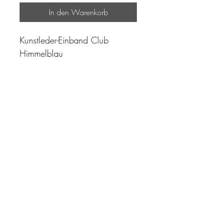
In den Warenkorb
Kunstleder-Einband Club
Himmelblau
"Zeit ist unser höchstes Gut.
Wohl dem, der sie richtig
einzusetzen versteht"
Impressum