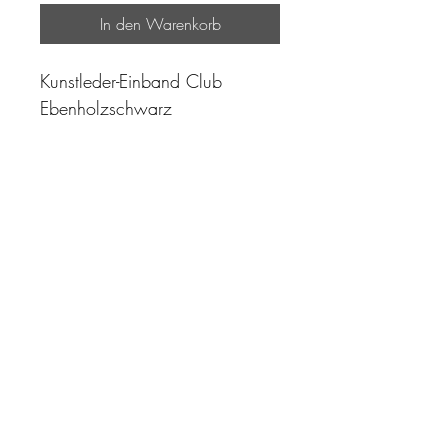
In den Warenkorb
Kunstleder-Einband Club
Ebenholzschwarz
"Zeit ist unser höchstes Gut.
Wohl dem, der sie richtig
einzusetzen versteht"
Impressum