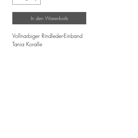
In den Warenkorb
Vollnarbiger Rindleder-Einband
Tania Koralle
"Zeit ist unser höchstes Gut.
Wohl dem, der sie richtig
einzusetzen versteht"