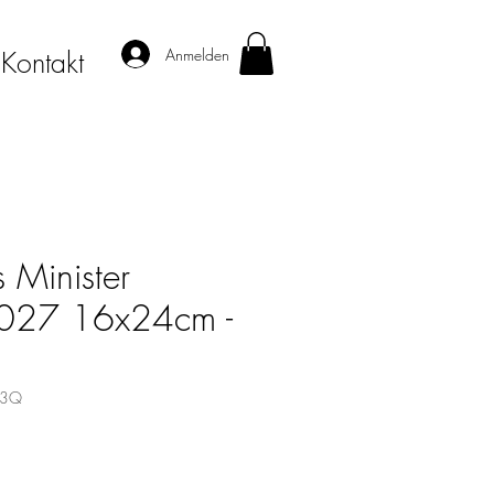
Anmelden
Kontakt
 Minister
 2027 16x24cm -
43Q
is