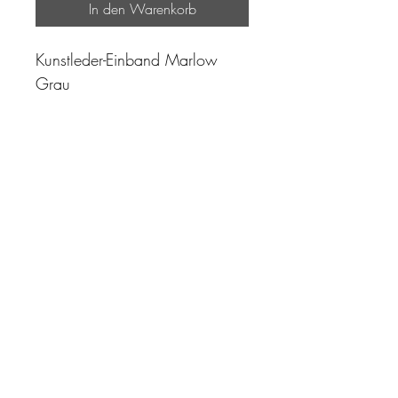
In den Warenkorb
Kunstleder-Einband Marlow
Grau
"Zeit ist unser höchstes Gut.
Wohl dem, der sie richtig
einzusetzen versteht"
Impressum
AGB