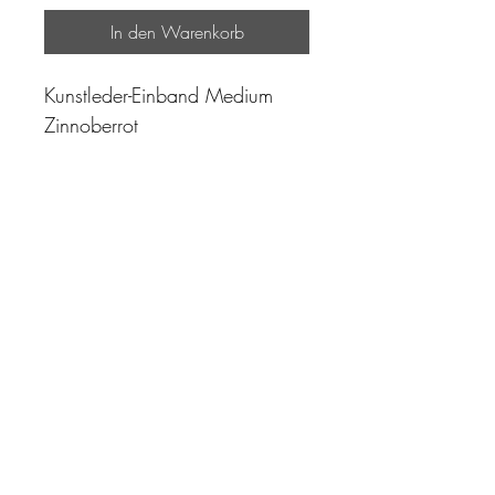
In den Warenkorb
Kunstleder-Einband Medium
Zinnoberrot
"Zeit ist unser höchstes Gut.
Wohl dem, der sie richtig
einzusetzen versteht"
Impressum