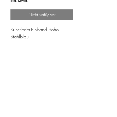
inkl. MwSt.
Nicht verfügbar
Kunstleder-Einband Soho
Stahlblau
"Zeit ist unser höchstes Gut.
Wohl dem, der sie richtig
einzusetzen versteht"