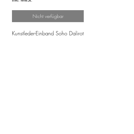
inkl. MwSt.
Nicht verfügbar
Kunstleder-Einband Soho Dalirot
"Zeit ist unser höchstes Gut.
Wohl dem, der sie richtig
einzusetzen versteht"
Impressum