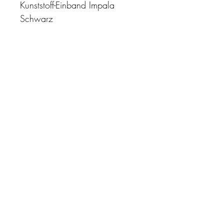
Kunststoff-Einband Impala
Schwarz
"Zeit ist unser höchstes Gut.
Wohl dem, der sie richtig
einzusetzen versteht"
Impressum
AGB
Datenschutz
Kontakt