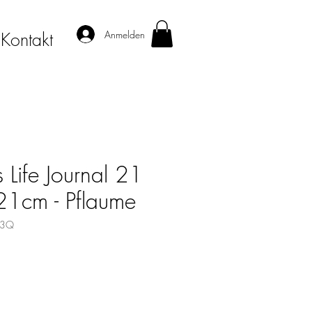
Anmelden
Kontakt
 Life Journal 21
1cm - Pflaume
83Q
s