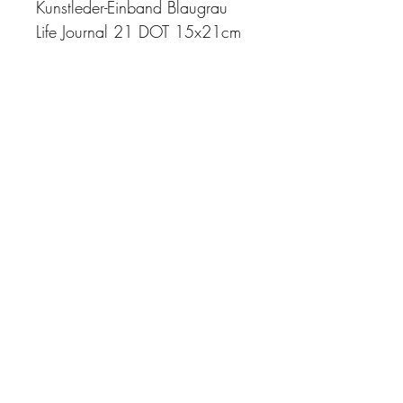
Kunstleder-Einband Blaugrau
Life Journal 21 DOT 15x21cm
"Zeit ist unser höchstes Gut.
Wohl dem, der sie richtig
einzusetzen versteht"
Impressum
AGB
Datenschutz
Kontakt