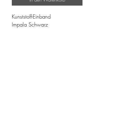
Kunststoff-Einband
Impala Schwarz
"Zeit ist unser höchstes Gut.
Wohl dem, der sie richtig
einzusetzen versteht"
Impressum
AGB